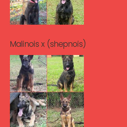
Malinois x (shepnois)